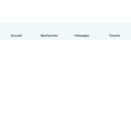
Accueil
Rechercher
Messages
Favoris
Français
Comment ça marche
Aide
Conditions et confidentialité
Tarifs
Coordonnées de l'entreprise