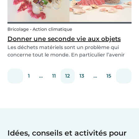
Bricolage • Action climatique
Donner une seconde vie aux objets
Les déchets matériels sont un problème qui
concerne tout le monde. En particulier l’avenir
de nos enfants, c’est donc quelque chose sur
lequel nous devons commencer à nous éduquer.
1
...
11
12
13
...
15
Chacun de nous devrait donner l’exemple en
prenant des...
Idées, conseils et activités pour