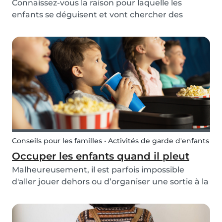
Connaissez-vous la raison pour laquelle les
enfants se déguisent et vont chercher des
bonbons ? Il y a de nombreuses années, le 31
octobre, les gens exprimaient leur respect pour
ceux qui étaient passés avant eux en offrant de
la nourrit...
Conseils pour les familles • Activités de garde d'enfants
Occuper les enfants quand il pleut
Malheureusement, il est parfois impossible
d'aller jouer dehors ou d’organiser une sortie à la
dernière minute avec des enfants. Il peut être
alors difficile de décider à quel jeu jouer ou de
proposer de nouvelles activités comme plan B....