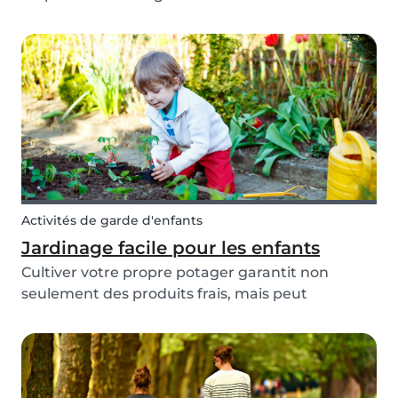
Selon les différentes cultures, il est bien connu
que les points de vue de la société sur la
différence entre les pères et les mères se sont
améli...
Activités de garde d'enfants
Jardinage facile pour les enfants
Cultiver votre propre potager garantit non
seulement des produits frais, mais peut
également devenir pour votre enfant une
opportunité de développer ses compétences
manuelles. En enseignant à vos enfants les
bases du jardinage, ils peuve...