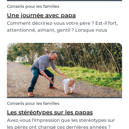
Conseils pour les familles
Une journée avec papa
Comment décririez-vous votre père ? Est-il fort,
attentionné, aimant, gentil ? Lorsque nous
sommes plus âgés, nos perceptions peuvent
changer. Enfant, vous vous souvenez peut-être
que papa était un parent amusant et loufoque,
alors que v...
Conseils pour les familles
Les stéréotypes sur les papas
Avez-vous l'impression que les stéréotypes sur
les pères ont changé ces dernières années ?