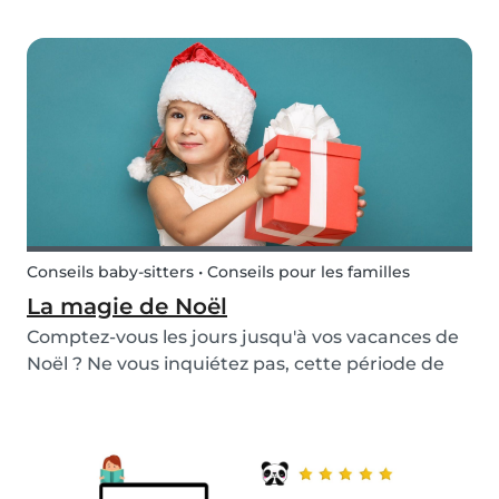
Acheter les cadeaux, cuisiner, faire le ménage,
tout en profitant de la fête de Noël avec notre
famille et nos ami(e)s. Il peut être tentant de
lais...
Conseils baby-sitters • Conseils pour les familles
La magie de Noël
Comptez-vous les jours jusqu'à vos vacances de
Noël ? Ne vous inquiétez pas, cette période de
l'année où les familles se réunissent pour
célébrer la période des fêtes approche à grands
pas ! Nous voulons vous fournir quelques idées
pour...