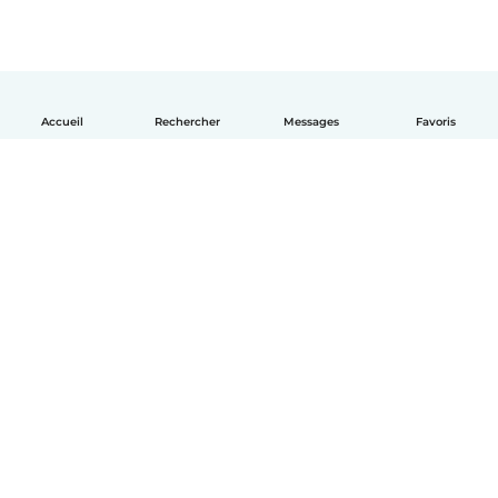
Accueil
Rechercher
Messages
Favoris
Français
Comment ça marche
Aide
Conditions et confidentialité
Tarifs
Coordonnées de l'entreprise
Babysits pour les entreprises