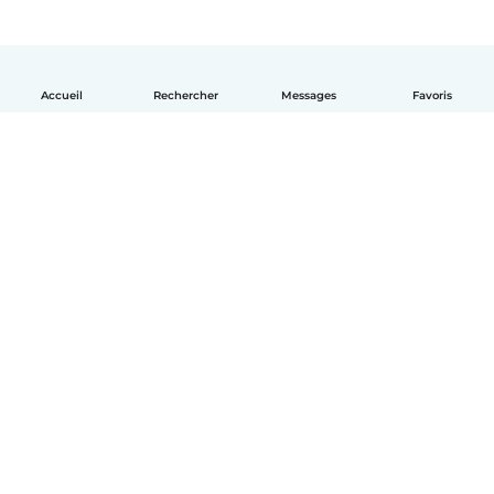
Accueil
Rechercher
Messages
Favoris
Français
Comment ça marche
Aide
Conditions et confidentialité
Tarifs
Coordonnées de l'entreprise
Babysits pour les entreprises