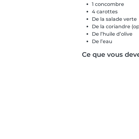
1 concombre
4 carottes
De la salade verte
De la coriandre (op
De l’huile d’olive
De l’eau
Ce que vous devez