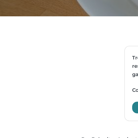
Tr
re
ga
Co