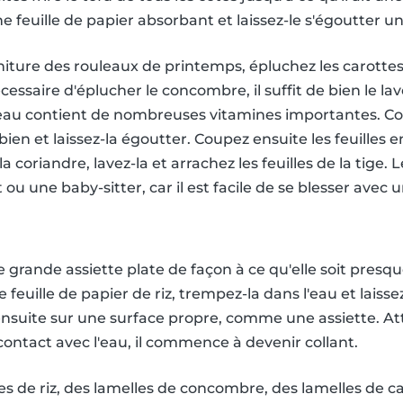
ne feuille de papier absorbant et laissez-le s'égoutter un
rniture des rouleaux de printemps, épluchez les carottes
nécessaire d'éplucher le concombre, il suffit de bien le la
 peau contient de nombreuses vitamines importantes. Co
 bien et laissez-la égoutter. Coupez ensuite les feuilles e
 la coriandre, lavez-la et arrachez les feuilles de la tige
ou une baby-sitter, car il est facile de se blesser avec
e grande assiette plate de façon à ce qu'elle soit pres
 feuille de papier de riz, trempez-la dans l'eau et lais
ensuite sur une surface propre, comme une assiette. Att
contact avec l'eau, il commence à devenir collant.
es de riz, des lamelles de concombre, des lamelles de ca