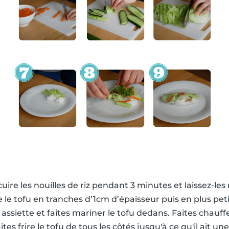
ire les nouilles de riz pendant 3 minutes et laissez-les 
te le tofu en tranches d’1cm d’épaisseur puis en plus pe
 assiette et faites mariner le tofu dedans. Faites chauf
aites frire le tofu de tous les côtés jusqu'à ce qu'il ait u