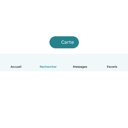
Carte
Accueil
Rechercher
Messages
Favoris
Français
Comment ça marche
Aide
Conditions et confidentialité
Tarifs