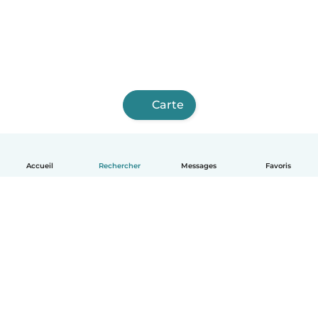
Carte
Accueil
Rechercher
Messages
Favoris
Français
Comment ça marche
Aide
Conditions et confidentialité
Tarifs