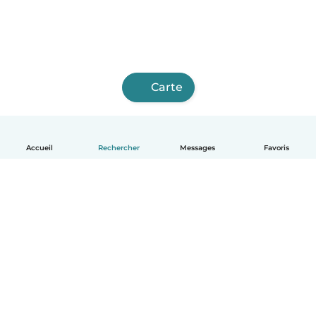
Carte
Accueil
Rechercher
Messages
Favoris
Français
Comment ça marche
Aide
Conditions et confidentialité
Tarifs