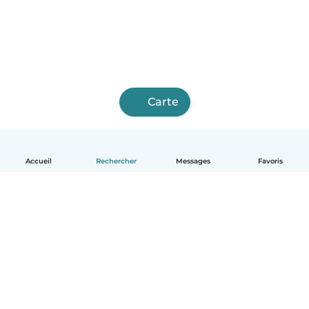
Carte
Accueil
Rechercher
Messages
Favoris
Français
Comment ça marche
Aide
Conditions et confidentialité
Tarifs