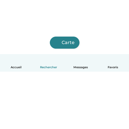
Carte
Accueil
Rechercher
Messages
Favoris
Français
Comment ça marche
Aide
Conditions et confidentialité
Tarifs