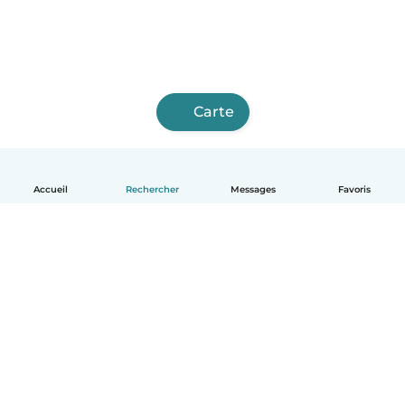
Carte
Accueil
Rechercher
Messages
Favoris
Français
Comment ça marche
Aide
Conditions et confidentialité
Tarifs