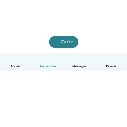
Carte
Accueil
Rechercher
Messages
Favoris
Français
Comment ça marche
Aide
Conditions et confidentialité
Tarifs