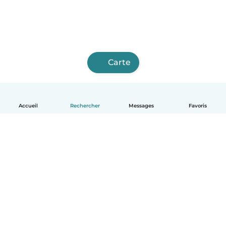
Carte
Accueil
Rechercher
Messages
Favoris
Français
Comment ça marche
Aide
Conditions et confidentialité
Tarifs