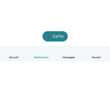
Carte
Accueil
Rechercher
Messages
Favoris
Français
Comment ça marche
Aide
Conditions et confidentialité
Tarifs