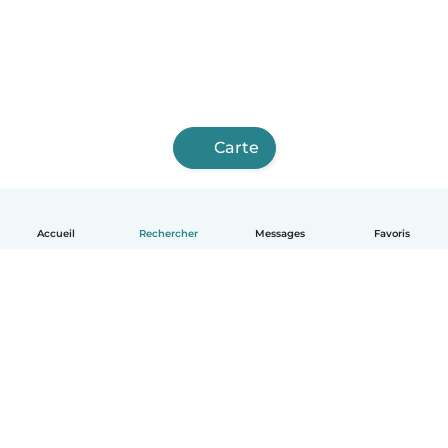
Carte
Accueil
Rechercher
Messages
Favoris
Français
Comment ça marche
Aide
Conditions et confidentialité
Tarifs