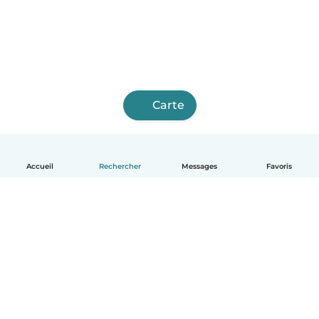
Carte
Accueil
Rechercher
Messages
Favoris
Français
Comment ça marche
Aide
Conditions et confidentialité
Tarifs