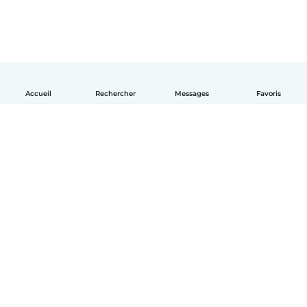
Accueil
Rechercher
Messages
Favoris
Français
Comment ça marche
Aide
Conditions et confidentialité
Tarifs