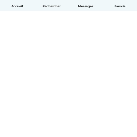
Accueil
Rechercher
Messages
Favoris
Français
Comment ça marche
Aide
Conditions et confidentialité
Tarifs
Coordonnées de l'entreprise
Babysits pour les entreprises
Les normes communautaires