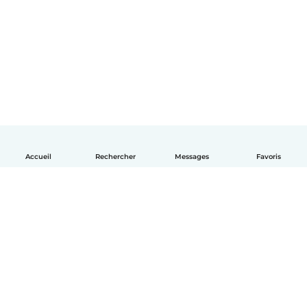
Accueil
Rechercher
Messages
Favoris
Français
Comment ça marche
Aide