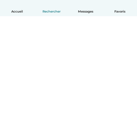
Accueil
Rechercher
Messages
Favoris
Français
Comment ça marche
Aide
Conditions et confidentialité
Tarifs
Coordonnées de l'entreprise
Babysits pour les entreprises
Les normes communautaires