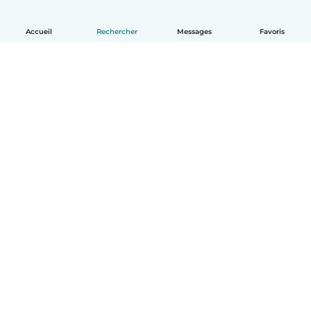
Accueil
Rechercher
Messages
Favoris
Français
Comment ça marche
Aide
Conditions et confidentialité
Tarifs
Coordonnées de l'entreprise
Babysits pour les entreprises
Les normes communautaires